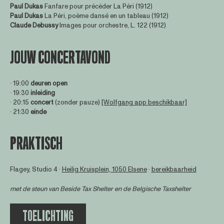
Paul Dukas
Fanfare pour précéder La Péri (1912)
Paul Dukas
La Péri, poème dansé en un tableau (1912)
Claude Debussy
Images pour orchestre, L. 122 (1912)
JOUW CONCERTAVOND
∙ 19:00
deuren open
∙ 19:30
inleiding
∙ 20:15
concert
(zonder pauze)
[Wolfgang app beschikbaar]
∙ 21:30
einde
PRAKTISCH
Flagey, Studio 4 ∙
Heilig Kruisplein, 1050 Elsene
∙
bereikbaarheid
met de steun van
Beside Tax Shelter
en de Belgische Taxshelter
TOELICHTING