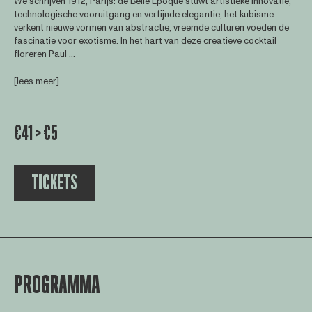
We schrijven 1912, Parijs: de Belle Époque stuwt artistieke innovatie,
technologische vooruitgang en verfijnde elegantie, het kubisme
verkent nieuwe vormen van abstractie, vreemde culturen voeden de
fascinatie voor exotisme. In het hart van deze creatieve cocktail
floreren Paul ...
[lees meer]
€41 > €5
TICKETS
PROGRAMMA