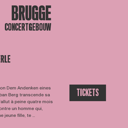
BRUGGE
CONCERTGEBOUW
ERLE
olon Dem Andenken eines
TICKETS
lban Berg transcende sa
fallut à peine quatre mois
ontre un homme qui,
eune fille, te ...