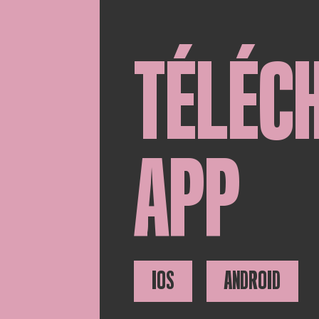
TÉLÉC
APP
IOS
ANDROID