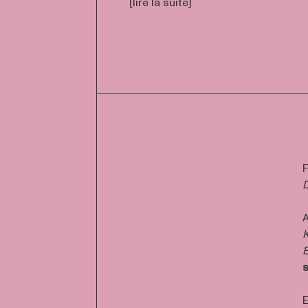
[lire la suite]
F
D
A
K
E
s
E