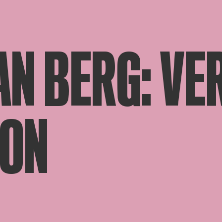
N BERG: VE
ON