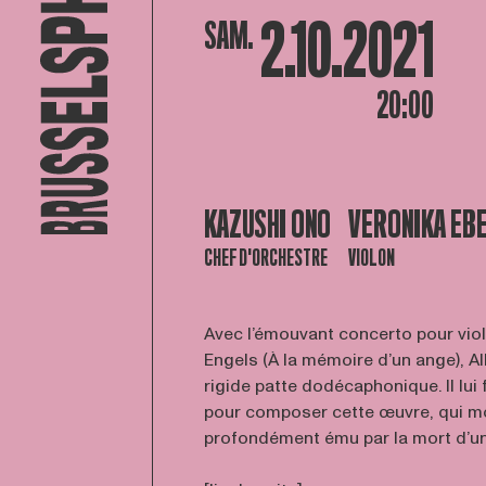
2.10.2021
SAM.
20:00
KAZUSHI ONO
VERONIKA EB
CHEF D'ORCHESTRE
VIOLON
Avec l’émouvant concerto pour vi
Engels (À la mémoire d’un ange), A
rigide patte dodécaphonique. Il lui 
pour composer cette œuvre, qui m
profondément ému par la mort d’une j