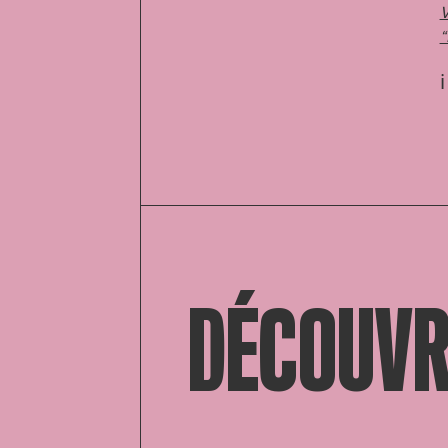
V
“
ℹ
DÉCOUVR