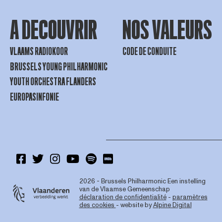
A DECOUVRIR
NOS VALEURS
VLAAMS RADIOKOOR
CODE DE CONDUITE
BRUSSELS YOUNG PHILHARMONIC
YOUTH ORCHESTRA FLANDERS
EUROPASINFONIE
2026 - Brussels Philharmonic
Een instelling
van de Vlaamse Gemeenschap
déclaration de confidentialité
-
paramètres
des cookies
- website by
Alpine Digital