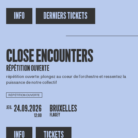
INFO
DERNIERS TICKETS
CLOSE ENCOUNTERS
RÉPÉTITION OUVERTE
répétition ouverte: plongez au coeur de l’orchestre et ressentez la
puissance de notre collectif
RÉPÉTITION OUVERTE
24.09.2026
BRUXELLES
JEU.
FLAGEY
12:00
INFO
TICKETS