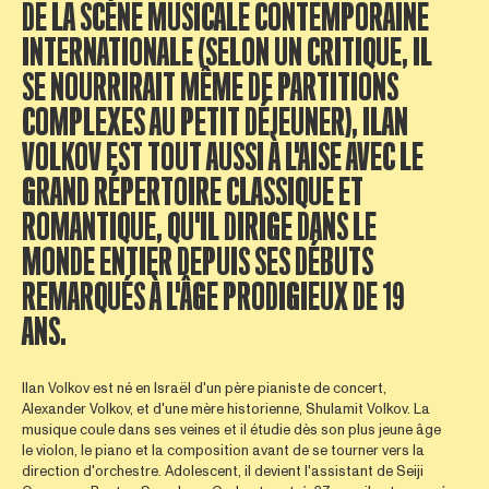
DE LA SCÈNE MUSICALE CONTEMPORAINE
INTERNATIONALE (SELON UN CRITIQUE, IL
SE NOURRIRAIT MÊME DE PARTITIONS
COMPLEXES AU PETIT DÉJEUNER), ILAN
VOLKOV EST TOUT AUSSI À L'AISE AVEC LE
GRAND RÉPERTOIRE CLASSIQUE ET
ROMANTIQUE, QU'IL DIRIGE DANS LE
MONDE ENTIER DEPUIS SES DÉBUTS
REMARQUÉS À L'ÂGE PRODIGIEUX DE 19
ANS.
Ilan Volkov est né en Israël d'un père pianiste de concert,
Alexander Volkov, et d'une mère historienne, Shulamit Volkov. La
musique coule dans ses veines et il étudie dès son plus jeune âge
le violon, le piano et la composition avant de se tourner vers la
direction d'orchestre. Adolescent, il devient l'assistant de Seiji