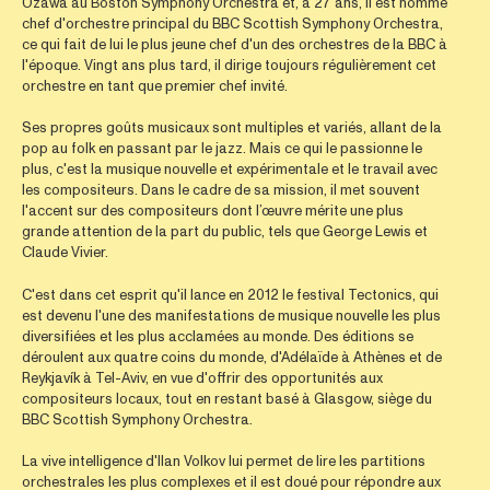
Ozawa au Boston Symphony Orchestra et, à 27 ans, il est nommé
chef d'orchestre principal du BBC Scottish Symphony Orchestra,
ce qui fait de lui le plus jeune chef d'un des orchestres de la BBC à
l'époque. Vingt ans plus tard, il dirige toujours régulièrement cet
orchestre en tant que premier chef invité.
Ses propres goûts musicaux sont multiples et variés, allant de la
pop au folk en passant par le jazz. Mais ce qui le passionne le
plus, c'est la musique nouvelle et expérimentale et le travail avec
les compositeurs. Dans le cadre de sa mission, il met souvent
l'accent sur des compositeurs dont l’œuvre mérite une plus
grande attention de la part du public, tels que George Lewis et
Claude Vivier.
C'est dans cet esprit qu'il lance en 2012 le festival Tectonics, qui
est devenu l'une des manifestations de musique nouvelle les plus
diversifiées et les plus acclamées au monde. Des éditions se
déroulent aux quatre coins du monde, d'Adélaïde à Athènes et de
Reykjavík à Tel-Aviv, en vue d'offrir des opportunités aux
compositeurs locaux, tout en restant basé à Glasgow, siège du
BBC Scottish Symphony Orchestra.
La vive intelligence d'Ilan Volkov lui permet de lire les partitions
orchestrales les plus complexes et il est doué pour répondre aux