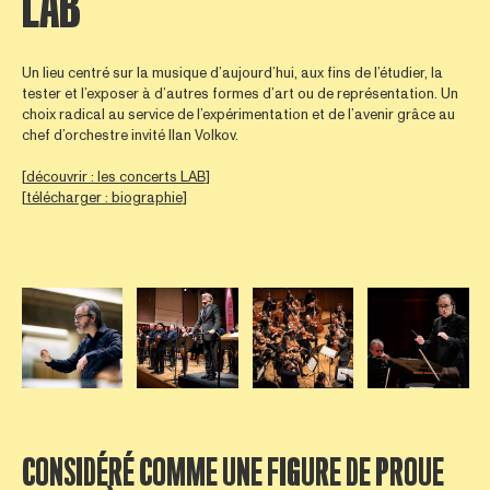
LAB
Un lieu centré sur la musique d’aujourd’hui, aux fins de l’étudier, la
tester et l’exposer à d’autres formes d’art ou de représentation. Un
choix radical au service de l’expérimentation et de l’avenir grâce au
chef d’orchestre invité Ilan Volkov.
[
découvrir : les concerts LAB
]
[
télécharger : biographie
]
Open afbeelding in popup
Open afbeelding in popup
Open afbeelding in popup
Open afbee
CONSIDÉRÉ COMME UNE FIGURE DE PROUE