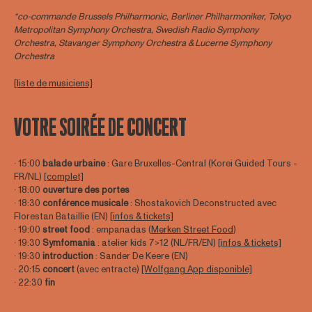
*co-commande Brussels Philharmonic, Berliner Philharmoniker, Tokyo
Metropolitan Symphony Orchestra, Swedish Radio Symphony
Orchestra, Stavanger Symphony Orchestra & Lucerne Symphony
Orchestra
[liste de musiciens]
VOTRE SOIRÉE DE CONCERT
∙ 15:00
balade urbaine
: Gare Bruxelles-Central (Korei Guided Tours -
FR/NL)
[complet]
∙ 18:00
ouverture des portes
∙ 18:30
conférence musicale
: Shostakovich Deconstructed avec
Florestan Bataillie (EN)
[infos & tickets]
∙ 19:00
street food
: empanadas (
Merken Street Food
)
∙ 19:30
Symfomania
: atelier kids 7>12 (NL/FR/EN)
[infos & tickets]
∙ 19:30
introduction
: Sander De Keere (EN)
∙ 20:15
concert
(avec entracte)
[Wolfgang App disponible]
∙ 22:30
fin