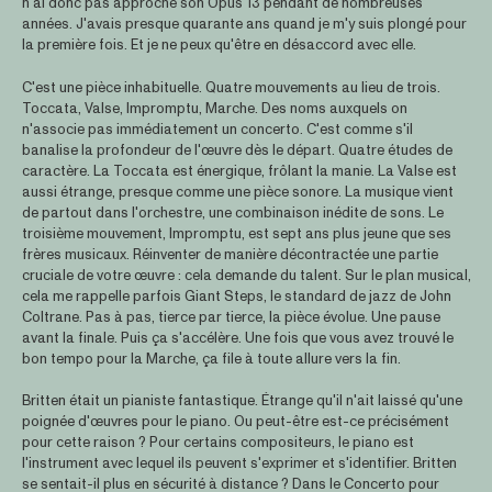
n’ai donc pas approché son Opus 13 pendant de nombreuses
années. J'avais presque quarante ans quand je m'y suis plongé pour
la première fois. Et je ne peux qu'être en désaccord avec elle.
C'est une pièce inhabituelle. Quatre mouvements au lieu de trois.
Toccata, Valse, Impromptu, Marche. Des noms auxquels on
n'associe pas immédiatement un concerto. C'est comme s'il
banalise la profondeur de l'œuvre dès le départ. Quatre études de
caractère. La Toccata est énergique, frôlant la manie. La Valse est
aussi étrange, presque comme une pièce sonore. La musique vient
de partout dans l'orchestre, une combinaison inédite de sons. Le
troisième mouvement, Impromptu, est sept ans plus jeune que ses
frères musicaux. Réinventer de manière décontractée une partie
cruciale de votre œuvre : cela demande du talent. Sur le plan musical,
cela me rappelle parfois Giant Steps, le standard de jazz de John
Coltrane. Pas à pas, tierce par tierce, la pièce évolue. Une pause
avant la finale. Puis ça s'accélère. Une fois que vous avez trouvé le
bon tempo pour la Marche, ça file à toute allure vers la fin.
Britten était un pianiste fantastique. Étrange qu'il n'ait laissé qu'une
poignée d'œuvres pour le piano. Ou peut-être est-ce précisément
pour cette raison ? Pour certains compositeurs, le piano est
l'instrument avec lequel ils peuvent s'exprimer et s'identifier. Britten
se sentait-il plus en sécurité à distance ? Dans le Concerto pour