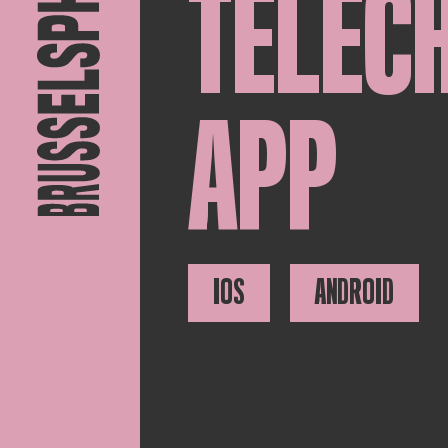
TÉLÉC
APP
IOS
ANDROID