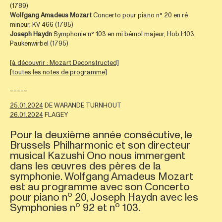
(1789)
Wolfgang Amadeus Mozart
Concerto pour piano n° 20 en ré
mineur, KV 466 (1785)
Joseph Haydn
Symphonie n° 103 en mi bémol majeur, Hob.I:103,
Paukenwirbel (1795)
[à découvrir : Mozart Deconstructed]
[toutes les notes de programme]
-----
25.01.2024
DE WARANDE TURNHOUT
26.01.2024
FLAGEY
Pour la deuxième année consécutive, le
Brussels Philharmonic et son directeur
musical Kazushi Ono nous immergent
dans les œuvres des pères de la
symphonie. Wolfgang Amadeus Mozart
est au programme avec son Concerto
o
pour piano n
20, Joseph Haydn avec les
o
o
Symphonies n
92 et n
103.