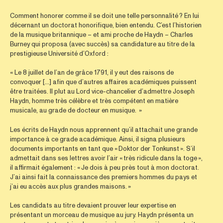
Comment honorer comme il se doit une telle personnalité ? En lui
décernant un doctorat honorifique, bien entendu. C’est l’historien
de la musique britannique – et ami proche de Haydn – Charles
Burney qui proposa (avec succès) sa candidature au titre de la
prestigieuse Université d’Oxford :
« Le 8 juillet de l’an de grâce 1791, il y eut des raisons de
convoquer [...] afin que d’autres affaires académiques puissent
être traitées. Il plut au Lord vice-chancelier d’admettre Joseph
Haydn, homme très célèbre et très compétent en matière
musicale, au grade de docteur en musique. »
Les écrits de Haydn nous apprennent qu’il attachait une grande
importance à ce grade académique. Ainsi, il signa plusieurs
documents importants en tant que « Doktor der Tonkunst ». S’il
admettait dans ses lettres avoir l’air « très ridicule dans la toge »,
il affirmait également : « Je dois à peu près tout à mon doctorat.
J’ai ainsi fait la connaissance des premiers hommes du pays et
j’ai eu accès aux plus grandes maisons. »
Les candidats au titre devaient prouver leur expertise en
présentant un morceau de musique au jury. Haydn présenta un