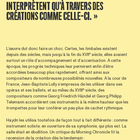
INTERPRÈTENT QU’À TRAVERS DES
CRÉATIONS COMME CELLE-CI. »
L’œuvre dut donc faire un choc. Certes, les timbales existent
e
depuis des siècles, mais jusqu’à la fin du XVII
siècle, elles avaient
surtout un rôle d’accompagnement et d’accentuation. À cette
époque, les progrès techniques leur permirent enfin d’être
accordées beaucoup plus rapidement, offrant ainsi aux
compositeurs de nombreuses possibilités nouvelles. À la cour de
France, Jean-Baptiste Lully s’empressa de les utiliser dans ses
e
opéras et ses ballets, et au milieu du XVIII
siècle, des
compositeurs comme Georg Friedrich Händel et Georg Philipp
Telemann accordèrent ces instruments à la même hauteur que les
trompettes pour leur conférer un peu plus de cachet rythmique.
Haydn les utilisa toutefois de façon tout à fait différente : comme
instrument soliste, en ouverture de sa symphonie, qui plus est. La
salle était en ébullition. Un critique du Morning Chronicle fit la
recension de la création dès le lendemain :