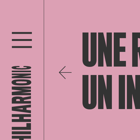
UNE 
UN I