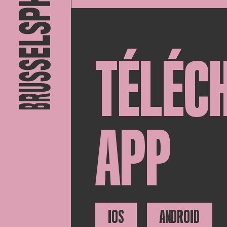
TÉLÉC
APP
IOS
ANDROID