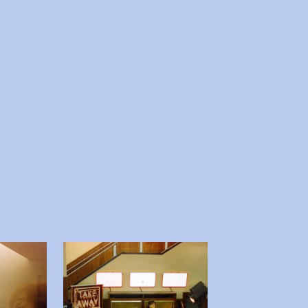
 afbeelding in popup
Open afbeelding in popup