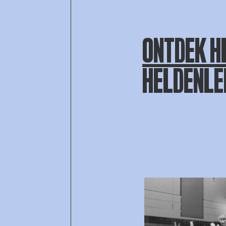
ONTDEK H
HELDENLE
Open af