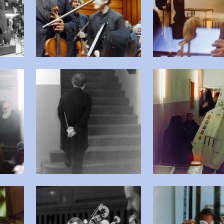
beelding in popup
Open afbeelding in popup
Open
beelding in popup
Open afbeelding in popup
Open