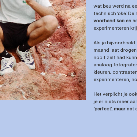
wat beu werd na een
technisch ‘oké’. D
voorhand kan en h
experimenteren kri
Als je bijvoorbeeld
maand laat drogen v
nooit zelf had kun
analoog fotograferen
kleuren, contrasten
experimenteren, n
Het verplicht je ook
je er niets meer a
‘perfect’, maar net