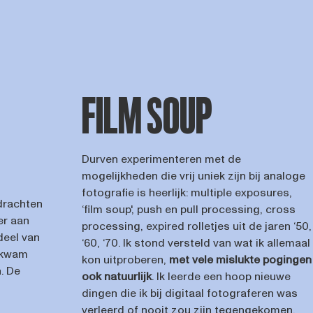
FILM SOUP
Durven experimenteren met de
mogelijkheden die vrij uniek zijn bij analoge
fotografie is heerlijk: multiple exposures,
pdrachten
‘film soup', push en pull processing, cross
er aan
processing, expired rolletjes uit de jaren ‘50,
deel van
‘60, ‘70. Ik stond versteld van wat ik allemaal
e kwam
kon uitproberen,
met vele mislukte pogingen
. De
ook natuurlijk
. Ik leerde een hoop nieuwe
dingen die ik bij digitaal fotograferen was
verleerd of nooit zou zijn tegengekomen.