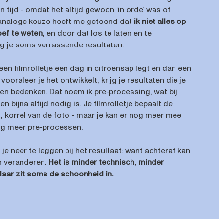
 tijd - omdat het altijd gewoon ‘in orde’ was of
e analoge keuze heeft me getoond dat
ik niet alles op
oef te weten
, en door dat los te laten en te
jg je soms verrassende resultaten.
 een filmrolletje een dag in citroensap legt en dan een
ooraleer je het ontwikkelt, krijg je resultaten die je
nen bedenken. Dat noem ik pre-processing, wat bij
 bijna altijd nodig is. Je filmrolletje bepaalt de
, korrel van de foto - maar je kan er nog meer mee
og meer pre-processen.
 je neer te leggen bij het resultaat: want achteraf kan
an veranderen.
Het is minder technisch, minder
 daar zit soms de schoonheid in.