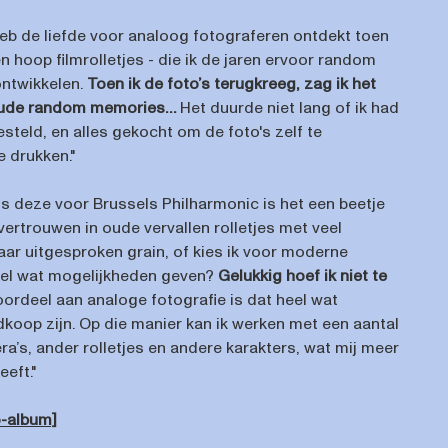
heb de liefde voor analoog fotograferen ontdekt toen
en hoop filmrolletjes - die ik de jaren ervoor random
 ontwikkelen.
Toen ik de foto’s terugkreeg, zag ik het
 oude random memories…
Het duurde niet lang of ik had
besteld, en alles gekocht om de foto's zelf te
e drukken."
ls deze voor Brussels Philharmonic is het een beetje
 vertrouwen in oude vervallen rolletjes met veel
aar uitgesproken grain, of kies ik voor moderne
heel wat mogelijkheden geven?
Gelukkig hoef ik niet te
voordeel aan analoge fotografie is dat heel wat
koop zijn. Op die manier kan ik werken met een aantal
a’s, ander rolletjes en andere karakters, wat mij meer
eeft."
to-album]