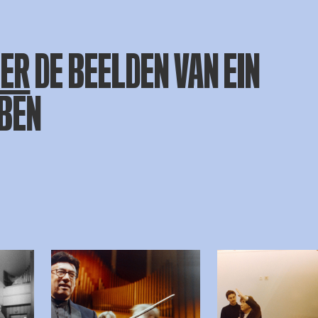
IER
DE BEELDEN VAN EIN
BEN
beelding in popup
Open afbeelding in popup
Open