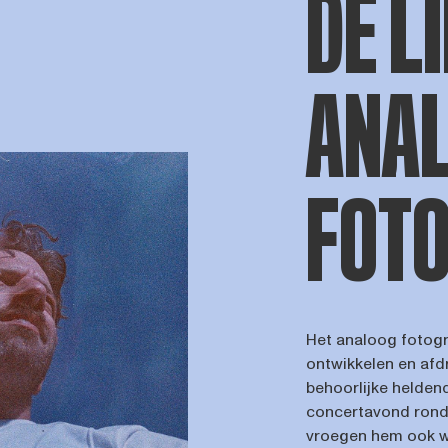
DE L
ANA
FOT
Het analoog fotogr
ontwikkelen en afdr
behoorlijke helden
concertavond rond 
vroegen hem ook wa