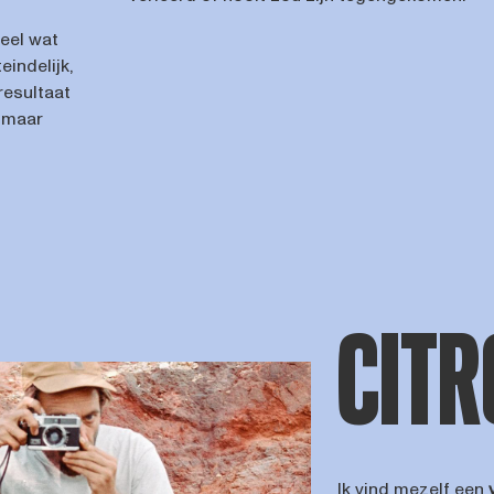
heel wat
eindelijk,
resultaat
k maar
CITR
Ik vind mezelf een
v