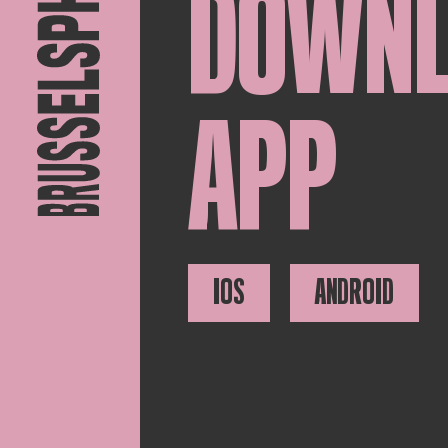
DOWN
APP
IOS
ANDROID