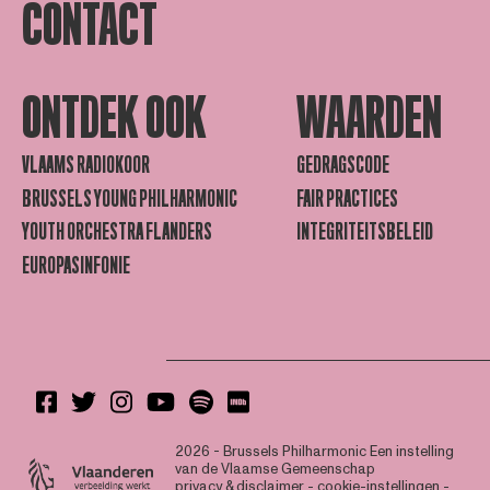
CONTACT
ONTDEK OOK
WAARDEN
VLAAMS RADIOKOOR
GEDRAGSCODE
BRUSSELS YOUNG PHILHARMONIC
FAIR PRACTICES
YOUTH ORCHESTRA FLANDERS
INTEGRITEITSBELEID
EUROPASINFONIE
2026 - Brussels Philharmonic
Een instelling
van de Vlaamse Gemeenschap
privacy & disclaimer
-
cookie-instellingen
-