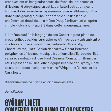
créatives ont un imaginaire nourri de rêves, de fantasmes et
d’illusions. György Ligeti en est la parfaite illustration : jeune
homme, il s’est inventé un royaume imaginaire, « Kilviria », qu’il a
doté d’une géologie, d’une topographie et d’une langue
extrêmement détaillées. Il a même évoqué brièvement un opéra
intitulé « Kilviria », interprété dans cette langue imaginaire.
Lui-même qualifie le langage de son Concerto pour piano de
credo esthétique. Plusieurs sphères d’influence s’y entremêlent en
une toile complexe : isorythmie médiévale, Stravinsky,
Chostakovitch, Liszt, Conlon Nancarrow, Oscar Peterson,
polyphonies africaines, musique traditionnelle d’Europe de l’Est,
salsa et samba, Paul Klee, Paul Cézanne, Constantin Brancusi,
etc. Le paysage musical ethnologique imaginé par György Ligeti
se situerait donc quelque part entre l’Afrique, les Balkans et les
Caraïbes...
Bienvenue dans ce Kilviria en cinq mouvements !
Jan Michiels
GYÖRGY LIGETI
CONCERTO POUR PIANO ET ORCHESTRE