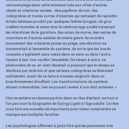
retrouvé piégé dans cette immense toile aux côtés d’autres
objets et créatures variées : des papillons de nuit, des
coléoptères et toutes sortes d’insectes qui tentaient de rejoindre
le halo lumineux produit par quelques faibles bougies, de gros
oreillers humides et sales dont le rembourrage souillé traversait
les interstices de la garniture, des amas de morve, des restes de
nourriture et d’autres saletés du même genre. Au moindre
mouvement des créatures prises au piège, une vibration se
transmettait à l’ensemble du système, de sorte que les lourds
coussins s’agitaient sans cesse dans un sens ou dans l’autre,
faisant à leur tour osciller l’ensemble. De temps à autre, ce
phénomène de va-et-vient devenait si puissant que le réseau se
déchirait par endroits et que certains coléoptères se libéraient
subitement, avant de se faire à nouveau engloutir dans un
bourdonnement étouffant. Les transformations du système
étaient irréversibles, rien ne pouvait revenir à son état antérieur. »
Une vie entière se résume parfois dans un rêve d’enfant, surtout si
l’on parcourt la biographie de György Ligeti à l’âge adulte. Ce rêve
nous livre une nouvelle clé importante pour mieux comprendre sa
musique aux multiples facettes.
Les psychologues affirment à juste titre que les personnes très