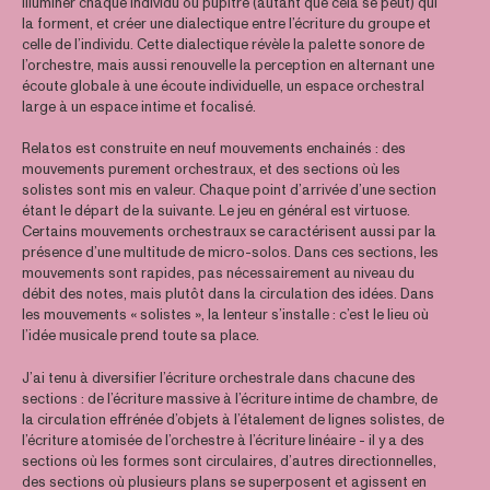
illuminer chaque individu ou pupitre (autant que cela se peut) qui
la forment, et créer une dialectique entre l’écriture du groupe et
celle de l’individu. Cette dialectique révèle la palette sonore de
l’orchestre, mais aussi renouvelle la perception en alternant une
écoute globale à une écoute individuelle, un espace orchestral
large à un espace intime et focalisé.
Relatos est construite en neuf mouvements enchainés : des
mouvements purement orchestraux, et des sections où les
solistes sont mis en valeur. Chaque point d’arrivée d’une section
étant le départ de la suivante. Le jeu en général est virtuose.
Certains mouvements orchestraux se caractérisent aussi par la
présence d’une multitude de micro-solos. Dans ces sections, les
mouvements sont rapides, pas nécessairement au niveau du
débit des notes, mais plutôt dans la circulation des idées. Dans
les mouvements « solistes », la lenteur s’installe : c’est le lieu où
l’idée musicale prend toute sa place.
J’ai tenu à diversifier l’écriture orchestrale dans chacune des
sections : de l’écriture massive à l’écriture intime de chambre, de
la circulation effrénée d’objets à l’étalement de lignes solistes, de
l’écriture atomisée de l’orchestre à l’écriture linéaire - il y a des
sections où les formes sont circulaires, d’autres directionnelles,
des sections où plusieurs plans se superposent et agissent en