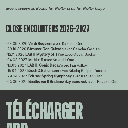
avec le soutien de
Beside Tax Shelter
et du Tax Shelter belge
CLOSE ENCOUNTERS 2026-2027
∙ 24.09.2026
Verdi Requiem
avec Kazushi Ono
∙ 29.10.2026
Strauss: Don Quixote
avec Sascha Goetzel
∙ 12.11.2026
LAB II: Mystery of Time
avec Oscar Jockel
∙ 04.02.2027
Mahler 9
avec Kazushi Ono
∙ 18.03.2027
LAB III: Sonic Decay
avec Ilan Volkov
∙ 15.04.2027
Bruch & Schumann
avec Nikolaj Szeps-Znaider
∙ 29.04.2027
Britten: Spring Symphony
avec Kazushi Ono
∙ 03.06.2027
Beethoven & Brahms/Szymanowski
avec Kazushi Ono
TÉLÉCHARGER