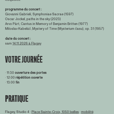
programme du concert :
Giovanni Gabrieli, Symphoniae Sacrae (1597)
Oscar Jockel, paths in the sky (2023)
Arvo Pärt, Cantus in Memory of Benjamin Britten (1977)
Miloslav Kabeláč ,Mystery of Time (Mysterium času), op. 31 (1957)
date du concert :
sam
14.11.2026 à Flagey
VOTRE JOURNÉE
∙ 11:30
ouverture des portes
∙ 12:00
répétition ouverte
∙ 13:00
fin
PRATIQUE
Flagey, Studio 4 ∙
Place Sainte-Croix, 1050 Ixelles
∙
mobilité