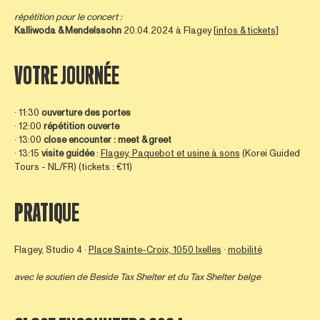
répétition pour le concert :
Kalliwoda & Mendelssohn
20.04.2024 à Flagey [
infos & tickets
]
VOTRE JOURNÉE
∙ 11:30
ouverture des portes
∙ 12:00
répétition ouverte
∙ 13:00
close encounter
: meet & greet
∙ 13:15
visite guidée
:
Flagey, Paquebot et usine à sons
(Korei Guided
Tours - NL/FR) (tickets : €11)
PRATIQUE
Flagey, Studio 4 ∙
Place Sainte-Croix, 1050 Ixelles
∙
mobilité
avec le soutien de
Beside Tax Shelter
et du Tax Shelter belge