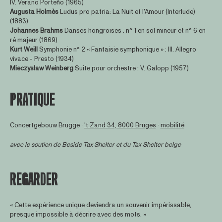
IV. Verano Porteño (1965)
Augusta Holmès
Ludus pro patria: La Nuit et l'Amour (Interlude)
(1883)
Johannes Brahms
Danses hongroises : n° 1 en sol mineur et n° 6 en
ré majeur (1869)
Kurt Weill
Symphonie n° 2 « Fantaisie symphonique » : III. Allegro
vivace - Presto (1934)
Mieczyslaw Weinberg
Suite pour orchestre : V. Galopp (1957)
PRATIQUE
Concertgebouw Brugge ∙
't Zand 34, 8000 Bruges
∙
mobilité
avec le soutien de
Beside Tax Shelter
et du Tax Shelter belge
REGARDER
« Cette expérience unique deviendra un souvenir impérissable,
presque impossible à décrire avec des mots. »