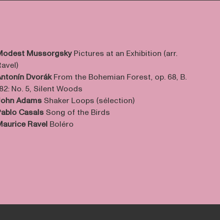
Modest Mussorgsky
Pictures at an Exhibition (arr.
avel)
ntonín Dvorák
From the Bohemian Forest, op. 68, B.
82: No. 5, Silent Woods
John Adams
Shaker Loops (sélection)
ablo Casals
Song of the Birds
aurice Ravel
Boléro