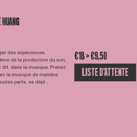
 HUANG
ger des expériences
€18 > €9,50
ême de la production du son,
t dit, dans la musique. Prenez
LISTE D’ATTENTE
ivez la musique de manière
utes parts, se dépl ...