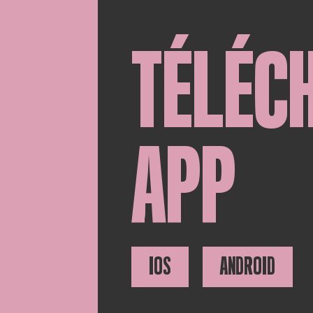
TÉLÉC
APP
IOS
ANDROID