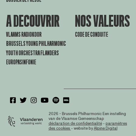
A DECOUVRIR
NOS VALEURS
VLAAMS RADIOKOOR
CODE DE CONDUITE
BRUSSELS YOUNG PHILHARMONIC
YOUTH ORCHESTRA FLANDERS
EUROPASINFONIE
2026 - Brussels Philharmonic
Een instelling
van de Vlaamse Gemeenschap
déclaration de confidentialité
-
paramètres
des cookies
- website by
Alpine Digital