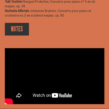
Yuki Yoshimi
Sergueï Prokofiev, Concerto pour piano n° 3 en do
majeur, op. 26
Nathalia Milstein
Johannes Brahms, Concerto pour piano et
orchestre no 2 en si bémol majeur, op. 83
NOTES