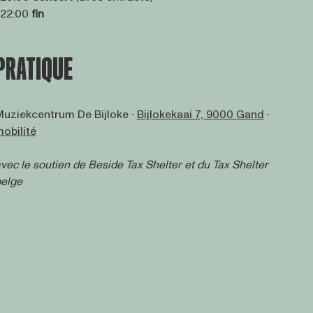
 22:00
fin
PRATIQUE
uziekcentrum De Bijloke ∙
Bijlokekaai 7, 9000 Gand
∙
obilité
vec le soutien de
Beside Tax Shelter
et du Tax Shelter
elge