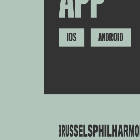
APP
IOS
ANDROID