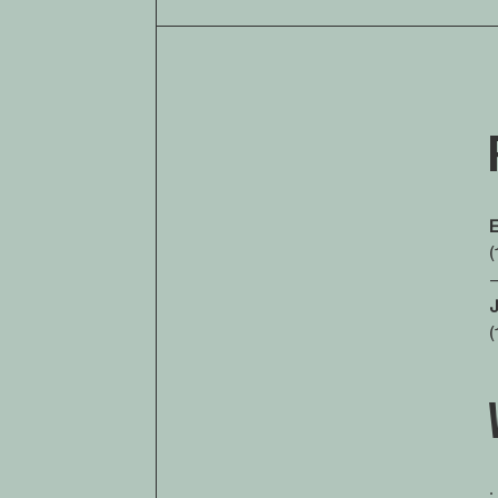
(
(
∙