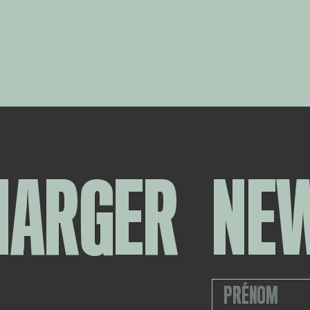
HARGER
NE