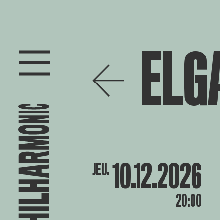
ELG
10.12.2026
JEU.
20:00