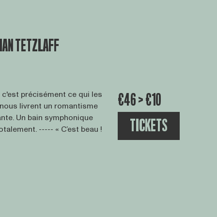
IAN TETZLAFF
t c'est précisément ce qui les
€46 > €10
s nous livrent un romantisme
ante. Un bain symphonique
TICKETS
otalement. ----- « C’est beau !