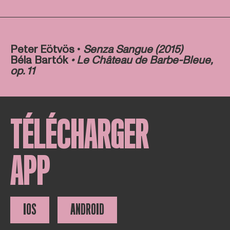
Peter Eötvös •
Senza Sangue (2015)
Béla Bartók
• Le Château de Barbe-Bleue,
op. 11
TÉLÉCHARGER
APP
IOS
ANDROID