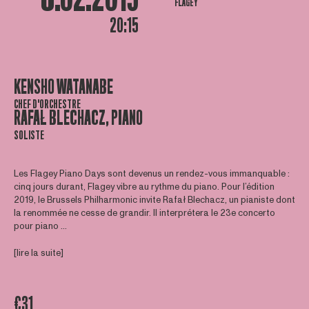
FLAGEY
20:15
KENSHO WATANABE
CHEF D'ORCHESTRE
RAFAŁ BLECHACZ, PIANO
SOLISTE
Les Flagey Piano Days sont devenus un rendez-vous immanquable :
cinq jours durant, Flagey vibre au rythme du piano. Pour l’édition
2019, le Brussels Philharmonic invite Rafał Blechacz, un pianiste dont
la renommée ne cesse de grandir. Il interprétera le 23e concerto
pour piano ...
[lire la suite]
€31