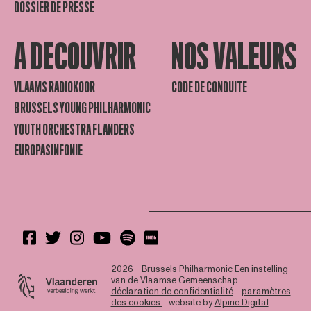
DOSSIER DE PRESSE
A DECOUVRIR
NOS VALEURS
VLAAMS RADIOKOOR
CODE DE CONDUITE
BRUSSELS YOUNG PHILHARMONIC
YOUTH ORCHESTRA FLANDERS
EUROPASINFONIE
2026 - Brussels Philharmonic
Een instelling
van de Vlaamse Gemeenschap
déclaration de confidentialité
-
paramètres
des cookies
- website by
Alpine Digital