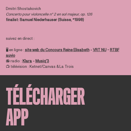
Dmitri Shostakovich
Concerto pour violoncelle n° 2 en sol majeur, op. 126
finalist:
Samuel Niederhauser (Suisse, °1998)
suivez en direct :
🖥️ en ligne :
site web du Concours Reine Elisabeth
-
VRT NU
-
RTBF
auvio
📻 radio :
Klara
-
Musiq'3
📺 télévision : Ketnet/Canvas & La Trois
TÉLÉCHARGER
APP