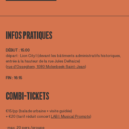
INFOS PRATIQUES
DÉBUT
:
15:00
départ : Lion City I (devant les bâtiments administratifs historiques,
entrée à la hauteur de la rue Jules Delhaize)
(
rue d'Osseghem, 1080 Molenbeek-Saint-Jean
)
FIN
: 16:15
COMBI-TICKETS
€15/pp (balade urbaine + visite guidée)
+ €20 (tarif réduit concert
LAB I: Musical Prompts
)
∙ max. 20 pers./groupe