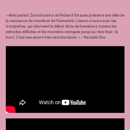
« Ainsi parlait Zarathoustra de Richard Strauss présente une idée de
la naissance du monde et de l’humanité. L’œuvre s’ouvre avec les
trompettes, qui décrivent le début de la vie humaine à travers les
périodes difficiles et les moments oniriques jusqu’au rêve final : la
mort. C’est une œuvre très réconfortante. » – Kazushi Ono