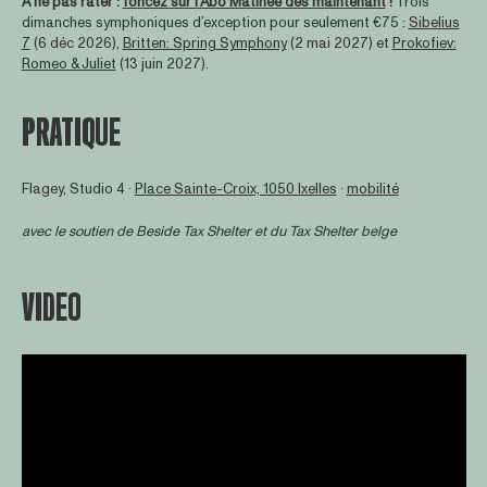
À ne pas rater :
foncez sur l’Abo Matinee dès maintenant
!
Trois
dimanches symphoniques d’exception pour seulement €75 :
Sibelius
7
(6 déc 2026),
Britten: Spring Symphony
(2 mai 2027) et
Prokofiev:
Romeo & Juliet
(13 juin 2027).
PRATIQUE
Flagey, Studio 4 ∙
Place Sainte-Croix, 1050 Ixelles
∙
mobilité
avec le soutien de
Beside Tax Shelter
et du Tax Shelter belge
VIDEO