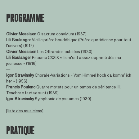
PROGRAMME
Olivier Messiaen
O sacrum convivium (1937)
Lili Boulanger
Vieille prière bouddhique (Prière quotidienne pour tout
l'univers) (1917)
Olivier Messiaen
Les Offrandes oubliées (1930)
Lili Boulanger
Psaume CXXIX « Ils m'ont assez opprimé dès ma
jeunesse » (1916)
―
Igor Stravinsky
Chorale-Variations « Vom Himmel hoch da komm' ich
her » (1956)
Francis Poulenc
Quatre motets pour un temps de pénitence: III.
Tenebrae factae sunt (1939)
Igor Stravinsky
Symphonie de psaumes (1930)
[liste des musiciens]
PRATIQUE