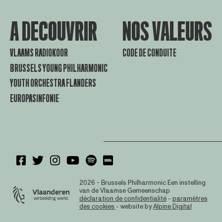
A DECOUVRIR
NOS VALEURS
VLAAMS RADIOKOOR
CODE DE CONDUITE
BRUSSELS YOUNG PHILHARMONIC
YOUTH ORCHESTRA FLANDERS
EUROPASINFONIE
2026 - Brussels Philharmonic
Een instelling
van de Vlaamse Gemeenschap
déclaration de confidentialité
-
paramètres
des cookies
- website by
Alpine Digital