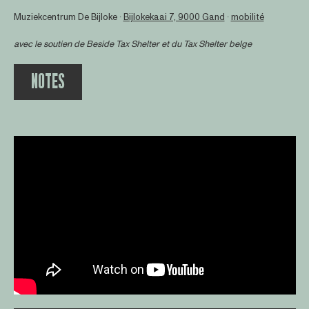
Muziekcentrum De Bijloke ∙
Bijlokekaai 7, 9000 Gand
∙
mobilité
avec le soutien de
Beside Tax Shelter
et du Tax Shelter belge
NOTES