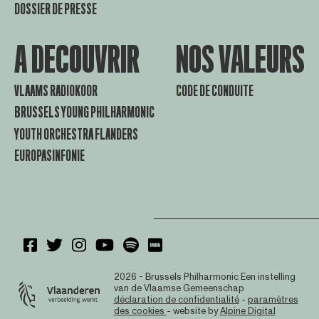
DOSSIER DE PRESSE
A DECOUVRIR
NOS VALEURS
VLAAMS RADIOKOOR
CODE DE CONDUITE
BRUSSELS YOUNG PHILHARMONIC
YOUTH ORCHESTRA FLANDERS
EUROPASINFONIE
2026 - Brussels Philharmonic
Een instelling
van de Vlaamse Gemeenschap
déclaration de confidentialité
-
paramètres
des cookies
- website by
Alpine Digital