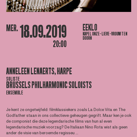
18.09.2019
EEKLO
MER.
KAPEL ONZE-LIEVE-VROUW TEN
DOORN
20:00
ANNELEEN LENAERTS, HARPE
SOLISTE
BRUSSELS PHILHARMONIC SOLOISTS
ENSEMBLE
Je kent ze ongetwijfeld: filmklassiekers zoals La Dolce Vita en The
Godfather staan in ons collectieve geheugen gegrift. Maar ken je ook
de componist die deze legendarische films van hun al even
legendarische muziek voorzag? De Italiaan Nino Rota wist als geen
ander de visie van beroemde regisseu ...