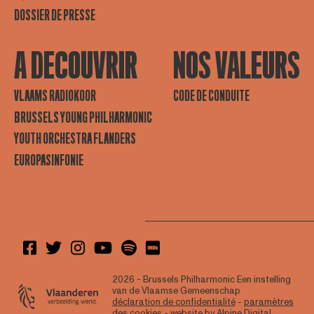
DOSSIER DE PRESSE
A DECOUVRIR
NOS VALEURS
VLAAMS RADIOKOOR
CODE DE CONDUITE
BRUSSELS YOUNG PHILHARMONIC
YOUTH ORCHESTRA FLANDERS
EUROPASINFONIE
2026 - Brussels Philharmonic
Een instelling
van de Vlaamse Gemeenschap
déclaration de confidentialité
-
paramètres
des cookies
- website by
Alpine Digital