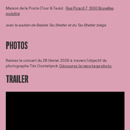
Maison de la Poste (Tour & Taxis) ∙
Rue Picard 7, 1000 Bruxelles
∙
mobilité
avec le soutien de
Beside Tax Shelter
et du Tax Shelter belge
PHOTOS
Revivez le concert du 28 février 2026 à travers l’objectif du
photographe Tim Oosterlynck.
Découvrez le reportage photo.
TRAILER