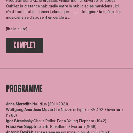
Avec Surround XL, le Brussels Philharmonic renverse les codes.
Oubliez la distance habituelle entre le public et les musiciens : ici,
c’est tout sauf un concert classique… ----- Imaginez la scène : les
musiciens se disposent en cercle a ...
[lire la suite]
COMPLET
PROGRAMME
Anna Meredith
Nautilus (2011/2021)
Wolfgang Amadeus Mozart
Le Nozze di Figaro, KV 492: Ouverture
(1786)
Igor
Stravinsky
Circus Polka: For a Young Elephant (1942)
Franz von Suppé
Leichte Kavallerie: Overture (1866)
Antonín
Dvořák
Danse slave en sol mineur, op. 46 n° 8 (1878)