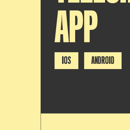
APP
IOS
ANDROID