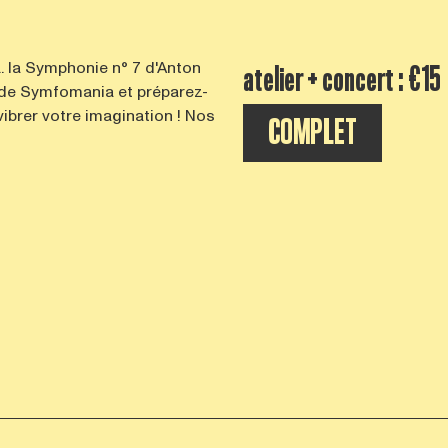
.. la Symphonie n° 7 d'Anton
atelier + concert : €15
 de Symfomania et préparez-
ibrer votre imagination ! Nos
COMPLET