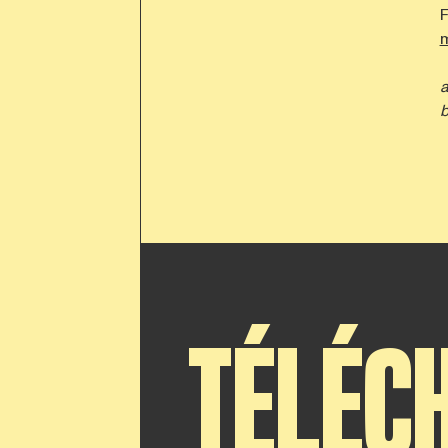
F
m
a
b
TÉLÉC