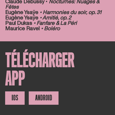
Claude Debussy •
Nocturnes:
Nuages &
Fêtes
Eugène Ysaÿe
•
Harmonies du soir, op. 31
Eugène Ysaÿe
• Amitié, op. 2
Paul Dukas
• Fanfare & La Péri
Maurice Ravel
• Boléro
TÉLÉCHARGER
APP
IOS
ANDROID