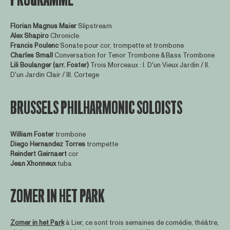
Florian Magnus
Maier
Slipstream
Alex Shapiro
Chronicle
Francis Poulenc
Sonate pour cor, trompette et trombone
Charles Small
Conversation for Tenor Trombone & Bass Trombone
Lili Boulanger
(arr. Foster)
Trois Morceaux : I. D'un Vieux Jardin / II.
D'un Jardin Clair / III. Cortege
BRUSSELS PHILHARMONIC SOLOISTS
William Foster
trombone
Diego Hernandez Torres
trompette
Reindert Geirnaert
cor
Jean Xhonneux
tuba
ZOMER IN HET PARK
Zomer in het Park
à Lier, ce sont trois semaines de comédie, théâtre,