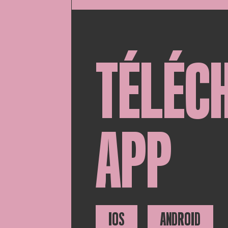
TÉLÉC
APP
IOS
ANDROID