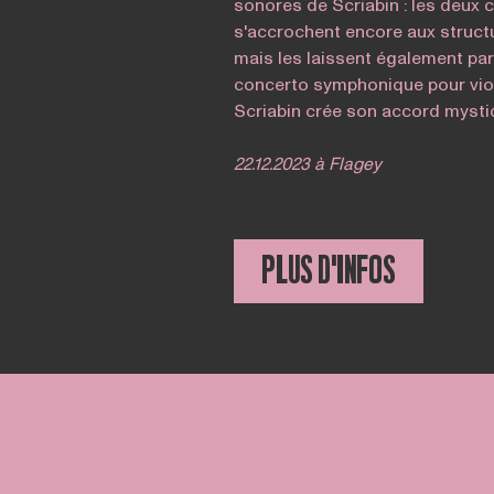
sonores de Scriabin : les deux
s'accrochent encore aux struct
mais les laissent également part
concerto symphonique pour viol
Scriabin crée son accord mysti
22.12.2023 à Flagey
PLUS D'INFOS