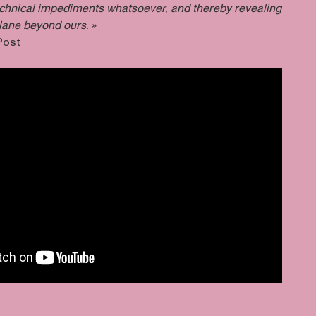
chnical impediments whatsoever, and thereby revealing
lane beyond ours.
»
Post