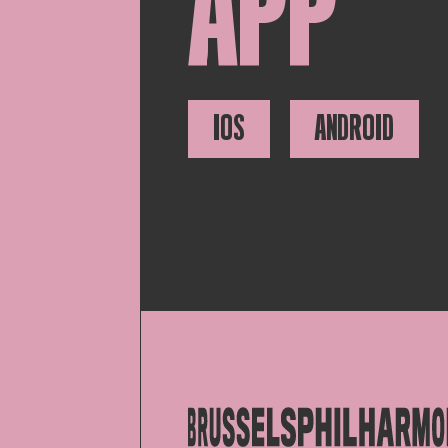
APP
IOS
ANDROID