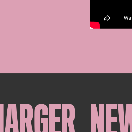
HARGER
NE