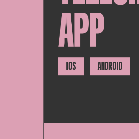
APP
IOS
ANDROID