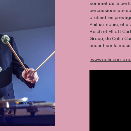
sommet de la perfo
percussionniste so
orchestres prestig
Philharmonic, et 
Reich et Elliott Ca
Group, du Colin Cur
accent sur la musi
[www.colincurrie.c