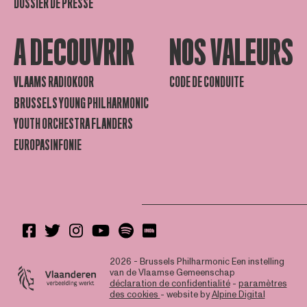
DOSSIER DE PRESSE
A DECOUVRIR
NOS VALEURS
VLAAMS RADIOKOOR
CODE DE CONDUITE
BRUSSELS YOUNG PHILHARMONIC
YOUTH ORCHESTRA FLANDERS
EUROPASINFONIE
2026 - Brussels Philharmonic
Een instelling
van de Vlaamse Gemeenschap
déclaration de confidentialité
-
paramètres
des cookies
- website by
Alpine Digital