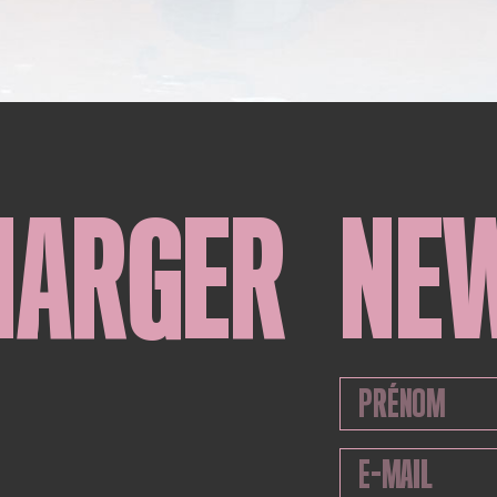
HARGER
NE