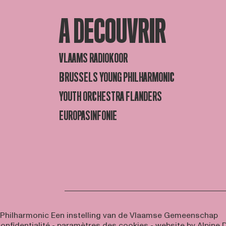
A DECOUVRIR
VLAAMS RADIOKOOR
BRUSSELS YOUNG PHILHARMONIC
YOUTH ORCHESTRA FLANDERS
EUROPASINFONIE
 Philharmonic
Een instelling van de Vlaamse Gemeenschap
onfidentialité
-
paramètres des cookies
- website by
Alpine D