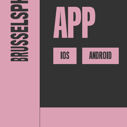
APP
IOS
ANDROID