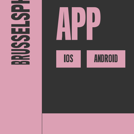
APP
IOS
ANDROID