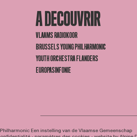
A DECOUVRIR
VLAAMS RADIOKOOR
BRUSSELS YOUNG PHILHARMONIC
YOUTH ORCHESTRA FLANDERS
EUROPASINFONIE
 Philharmonic
Een instelling van de Vlaamse Gemeenschap
onfidentialité
-
paramètres des cookies
- website by
Alpine D