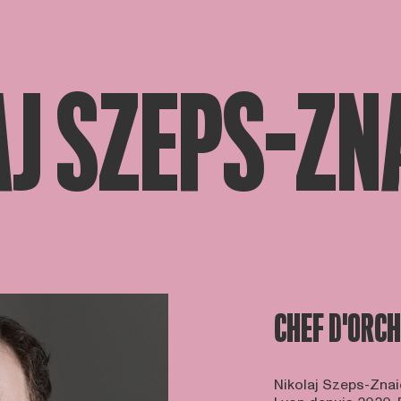
J SZEPS-ZN
CHEF D'ORC
Nikolaj Szeps-Znaid