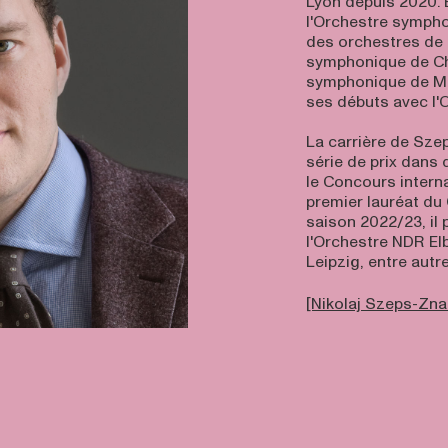
Lyon depuis 2020. E
l'Orchestre sympho
des orchestres de 
symphonique de Chi
symphonique de Mon
ses débuts avec l'
La carrière de Sze
série de prix dans
le Concours interna
premier lauréat du
saison 2022/23, il 
l'Orchestre NDR El
Leipzig, entre autre
[Nikolaj Szeps-Znai