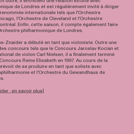
n outre, il entretient une relation étroite avec
nique de Londres et est régulièrement invité à diriger
renommée internationale tels que l'Orchestre
cago, l'Orchestre de Cleveland et l'Orchestre
tréal. Enfin, cette saison, il compte également faire
Orchestre philharmonique de Londres.
ps-Znaider a débuté en tant que violoniste. Outre une
 des concours tels que le Concours Jaroslav Kocian et
tional de violon Carl Nielsen, il a finalement terminé
 Concours Reine Elisabeth en 1997. Au cours de la
prévoit de se produire en tant que soliste avec
bphilharmonie et l'Orchestre du Gewandhaus de
s.
der : en savoir plus]