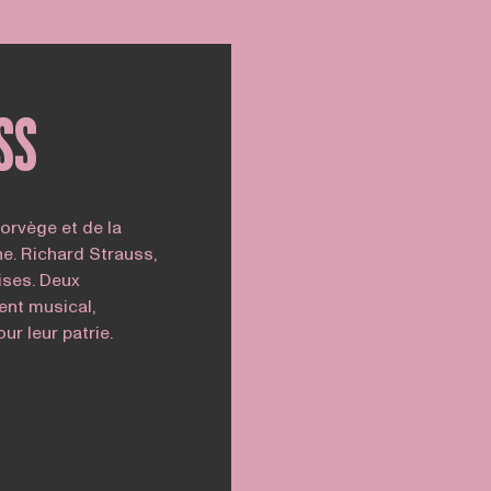
SS
orvège et de la
e. Richard Strauss,
ses. Deux
ent musical,
r leur patrie.