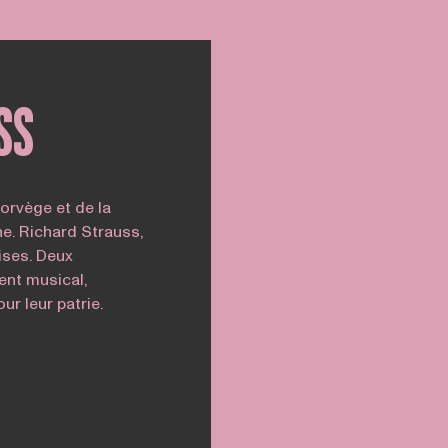
SS
orvège et de la
e. Richard Strauss,
ses. Deux
ent musical,
r leur patrie.