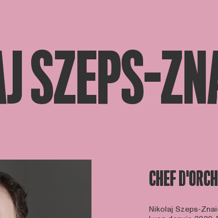
J SZEPS-ZN
CHEF D'ORC
Nikolaj Szeps-Znaid