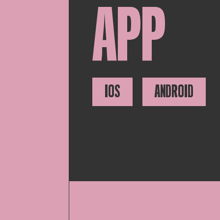
APP
IOS
ANDROID