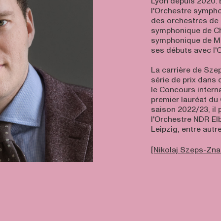
Lyon depuis 2020. E
l'Orchestre sympho
des orchestres de 
symphonique de Chi
symphonique de Mon
ses débuts avec l'
La carrière de Sze
série de prix dans
le Concours interna
premier lauréat du
saison 2022/23, il 
l'Orchestre NDR El
Leipzig, entre autre
[Nikolaj Szeps-Znai