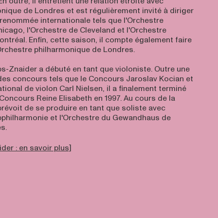
n outre, il entretient une relation étroite avec
nique de Londres et est régulièrement invité à diriger
renommée internationale tels que l'Orchestre
cago, l'Orchestre de Cleveland et l'Orchestre
tréal. Enfin, cette saison, il compte également faire
Orchestre philharmonique de Londres.
ps-Znaider a débuté en tant que violoniste. Outre une
 des concours tels que le Concours Jaroslav Kocian et
tional de violon Carl Nielsen, il a finalement terminé
 Concours Reine Elisabeth en 1997. Au cours de la
prévoit de se produire en tant que soliste avec
bphilharmonie et l'Orchestre du Gewandhaus de
s.
der : en savoir plus]