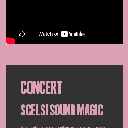
CONCERT
SCELSI SOUND MAGIC
Music returns to its primitive origins, when melody