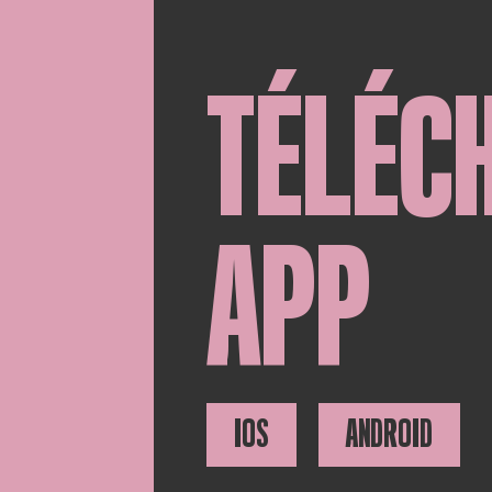
TÉLÉC
APP
IOS
ANDROID