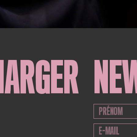
HARGER
NE