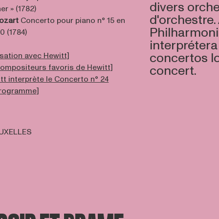
divers orche
er » (1782)
d'orchestre.
ozart
Concerto pour piano n° 15 en
Philharmonic
0 (1784)
interprétera
concertos l
rsation avec Hewitt]
 compositeurs favoris de Hewitt]
concert.
tt interprète le Concerto n° 24
 programme]
UXELLES