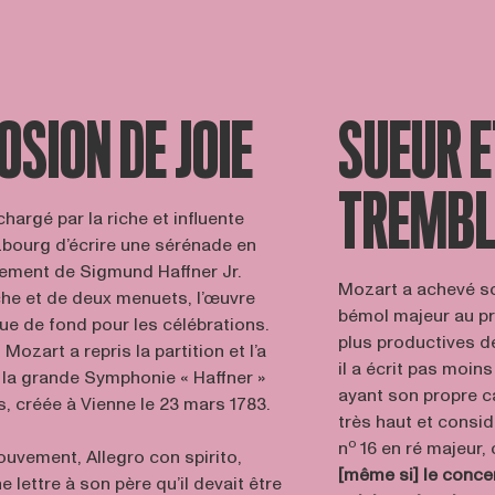
OSION DE JOIE
SUEUR E
TREMB
hargé par la riche et influente
zbourg d’écrire une sérénade en
sement de Sigmund Haffner Jr.
Mozart a achevé s
e et de deux menuets, l’œuvre
bémol majeur au pr
ue de fond pour les célébrations.
plus productives de
Mozart a repris la partition et l’a
il a écrit pas moin
e la grande Symphonie « Haffner »
ayant son propre ca
 créée à Vienne le 23 mars 1783.
très haut et consi
o
n
16 en ré majeur
ouvement, Allegro con spirito,
[même si] le conce
 lettre à son père qu’il devait être