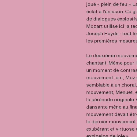
joué « plein de feu ».
éclat à l’unisson. Ce 
de dialogues explosifs
Mozart utilise ici la
Joseph Haydn : tout l
les premières mesures
Le deuxième mouvement
chantant. Même pour l
un moment de contras
mouvement lent, Moza
semblable à un choral,
mouvement, Menuet, es
la sérénade originale
dansante mène au final
mouvement devait être j
le dernier mouvement 
exubérant et virtuose
explosion de joie ».