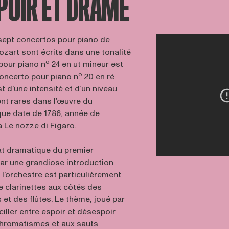
POIR ET DRAME
sept concertos pour piano de
art sont écrits dans une tonalité
o
pour piano n
24 en ut mineur est
o
Concerto pour piano n
20 en ré
t d’une intensité et d’un niveau
nt rares dans l’œuvre du
ue date de 1786, année de
 Le nozze di Figaro.
at dramatique du premier
ar une grandiose introduction
 l’orchestre est particulièrement
de clarinettes aux côtés des
et des flûtes. Le thème, joué par
iller entre espoir et désespoir
hromatismes et aux sauts