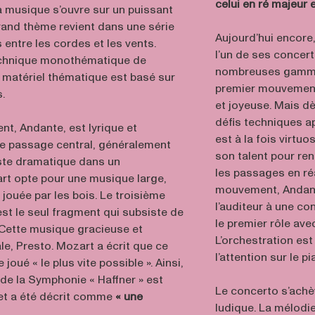
celui en ré majeur e
 La musique s’ouvre sur un puissant
grand thème revient dans une série
Aujourd’hui encor
 entre les cordes et les vents.
l’un de ses concert
 technique monothématique de
nombreuses gammes
e matériel thématique est basé sur
premier mouvement,
.
et joyeuse. Mais dè
défis techniques ap
, Andante, est lyrique et
est à la fois virtu
e passage central, généralement
son talent pour re
te dramatique dans un
les passages en ré
rt opte pour une musique large,
mouvement, Andante,
 jouée par les bois. Le troisième
l’auditeur à une co
t le seul fragment qui subsiste de
le premier rôle av
. Cette musique gracieuse et
L’orchestration est
e, Presto. Mozart a écrit que ce
l’attention sur le pi
oué « le plus vite possible ». Ainsi,
de la Symphonie « Haffner » est
Le concerto s’achè
 et a été décrit comme
« une
ludique. La mélodie