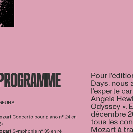
 PROGRAMME
Pour l'éditi
Days, nous a
l'experte c
Angela Hewit
 GEUNS
Odyssey ». 
décembre 20
ozart
Concerto pour piano n° 24 en
tous les co
6)
Mozart à tr
ozart
Symphonie n° 35 en ré