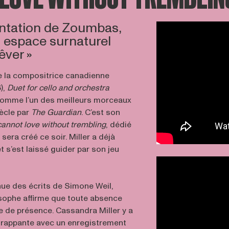
entation de Zoumbas,
n espace surnaturel
êver »
e la compositrice canadienne
),
Duet for cello and orchestra
 comme l’un des meilleurs morceaux
ècle par
The Guardian
. C’est son
 cannot love without trembling
, dédié
sera créé ce soir. Miller a déjà
 et s’est laissé guider par son jeu
enue des écrits de Simone Weil,
osophe affirme que toute absence
e de présence. Cassandra Miller y a
frappante avec un enregistrement