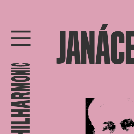
JANÁCE
Open af