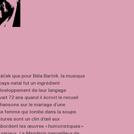
áček que pour Béla Bartók, la musique
 pays natal fut un ingrédient
développement de leur langage
it 72 ans quand il écrivit le recueil
chansons sur le mariage d’une
ne femme qui tombe dans la soupe.
ures sont un clin d’œil aux
bordent les œuvres « humoristiques »
 sérieux.
Le Mandarin merveilleux
de