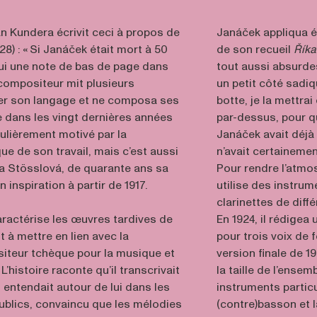
an Kundera écrivit ceci à propos de
Janáček appliqua é
8) : « Si Janáček était mort à 50
de son recueil
Říka
’hui une note de bas de page dans
tout aussi absurde
le compositeur mit plusieurs
un petit côté sadi
er son langage et ne composa ses
botte, je la mettra
 dans les vingt dernières années
par-dessus, pour qu
iculièrement motivé par la
Janáček avait déjà 
e de son travail, mais c’est aussi
n’avait certainemen
a Stösslová, de quarante ans sa
Pour rendre l’atmos
n inspiration à partir de 1917.
utilise des instrum
clarinettes de diff
caractérise les œuvres tardives de
En 1924, il rédigea
 à mettre en lien avec la
pour trois voix de 
iteur tchèque pour la musique et
version finale de 1
L’histoire raconte qu’il transcrivait
la taille de l’ensem
l entendait autour de lui dans les
instruments parti
publics, convaincu que les mélodies
(contre)basson et 