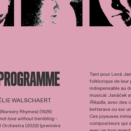
 PROGRAMME
Tant pour Leoš Jan
folklorique de leur
indispensable au 
musical. Janáček ava
URÉLIE WALSCHAERT
Říkadla
, avec des 
betterave ou sur u
(Nursery Rhymes) (1926)
Ces joyeuses miniat
not love without trembling -
compositeurs qui a
d Orchestra (2022) (première
avec un trop grand