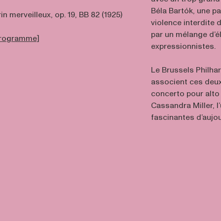
Béla Bartók, une p
 merveilleux, op. 19, BB 82 (1925)
violence interdite 
par un mélange d’é
 programme]
expressionnistes.
Le Brussels Philha
associent ces deux
concerto pour alt
Cassandra Miller, l
fascinantes d’aujou