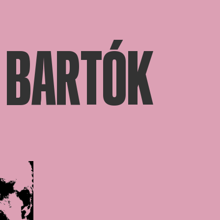
/ BARTÓK
 afbeelding in popup