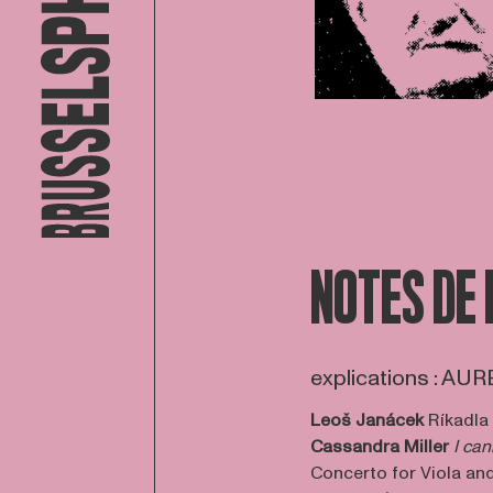
NOTES DE
explications : A
Leoš Janácek
Ríkadla 
Cassandra Miller
I can
Concerto for Viola an