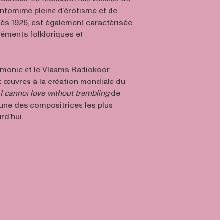
antomime pleine d’érotisme et de
dès 1926, est également caractérisée
léments folkloriques et
rmonic et le Vlaams Radiokoor
 œuvres à la création mondiale du
o
I cannot love without trembling
de
’une des compositrices les plus
rd’hui.