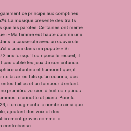
galement ce principe aux comptines
dla
. La musique présente des traits
s que les paroles. Certaines ont même
que : « Ma femme est haute comme une
i dans la casserole avec un couvercle
’elle cuise dans ma popote. » Si
72 ans lorsqu’il composa le recueil, il
t pas oublié les jeux de son enfance.
phère enfantine et humoristique, il
ents bizarres tels qu’un ocarina, des
érentes tailles et un tambour d’enfant.
 une première version à huit comptines
femmes, clarinette et piano. Pour la
926, il en augmenta le nombre ainsi que
ble, ajoutant des voix et des
culièrement graves comme le
la contrebasse.