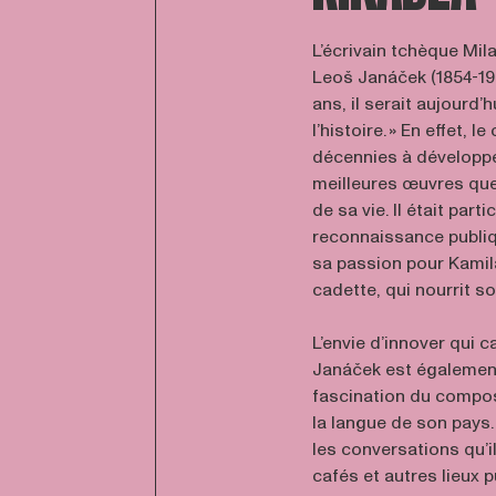
L’écrivain tchèque Mil
Leoš Janáček (1854-192
ans, il serait aujourd
l’histoire. » En effet, 
décennies à développ
meilleures œuvres que
de sa vie. Il était part
reconnaissance publiqu
sa passion pour Kamil
cadette, qui nourrit so
L’envie d’innover qui 
Janáček est également
fascination du compos
la langue de son pays. 
les conversations qu’i
cafés et autres lieux 