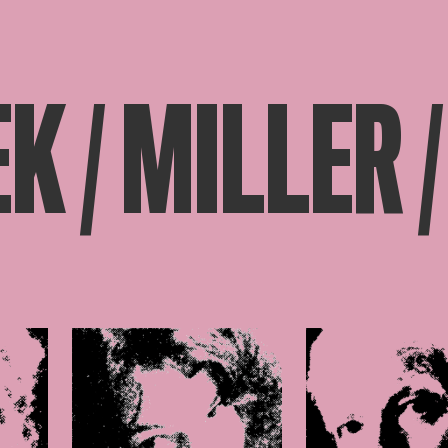
K / MILLER 
beelding in popup
Open afbeelding in popup
Open